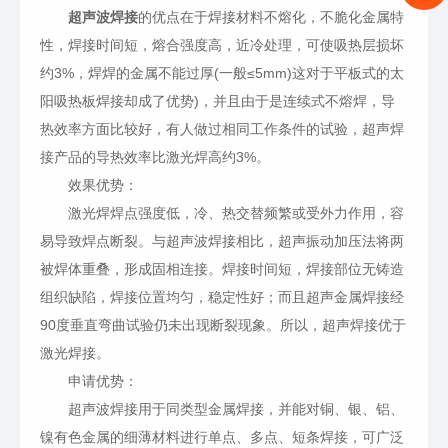
超声波焊接
的优点在于焊接材料不熔化，不脆化金属特
性，焊接时间短，熔合强度高，近冷处理，可使吸热层损坏
约3%，焊焊的金属不能过厚(一般≤5mm)这对于平板式的太
阳吸热板焊接却成了优势)，并且由于是连续式不熔焊，导
热效率方面比较好，有人做过相同工作条件的试验，超声焊
接产品的导热效率比激光焊高约3%。
效果优势：
激光焊焊点强度低，冷、热交替频繁或受外力作用，容
易导致焊点断裂。与超声波焊接相比，超声振动加压法将两
被焊体重叠，形成固相连接。焊接时间短，焊接部位无铸造
组织缺陷，焊接位置均匀，稳定性好；而且超声金属焊接经
90度垂直弯曲试验仍未出现断裂现象。所以，超声焊接优于
激光焊接。
申请优势：
超声波焊接用于同类型金属焊接，并能对铜、银、铝、
镍有色金属的细薄材料进行单点、多点、短条焊接，可广泛