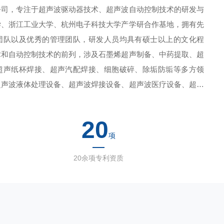
公司，专注于超声波驱动器技术、超声波自动控制技术的研发与
学、浙江工业大学、杭州电子科技大学产学研合作基地，拥有先
团队以及优秀的管理团队，研发人员均具有硕士以上的文化程
术和自动控制技术的前列，涉及石墨烯超声制备、中药提取、超
超声纸杯焊接、超声汽配焊接、细胞破碎、除垢防垢等多方领
超声波液体处理设备、超声波焊接设备、超声波医疗设备、超声
测量仪等等。公司一贯秉承诚信为本、品质为先、合作共赢、利
客户为中心，建立了完善的质量管理体系，强化研发、生产的过
20
。 诚信经营，始终如一地为客户提供优质的产品和服务。
项
20余项专利资质