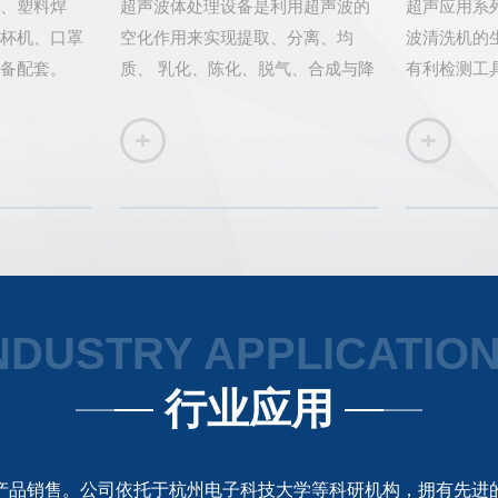
、塑料焊
超声波体处理设备是利用超声波的
超声应用系
杯机、口罩
空化作用来实现提取、分离、均
波清洗机的
备配套。
质、 乳化、陈化、脱气、合成与降
有利检测工
解等特殊作用。目前已广泛应用于
备的检测；
石墨烯超声制 备、纳米材料分散、
还可用于科
生物柴油生产、微生物治理、生物
量，检测空
降解处理、生物细胞粉 碎、中药成
分萃取、增加液体流动性、颗粒细
化等综合领域。
NDUSTRY APPLICATIO
行业应用
产品销售。公司依托于杭州电子科技大学等科研机构，拥有先进