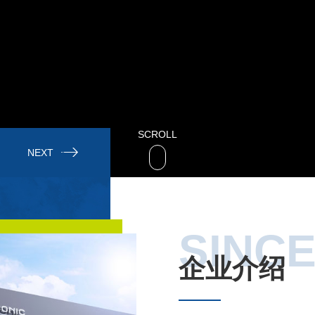
SCROLL
NEXT
声设计·超声波应用技术
SINCE
企业介绍
支持加工定制