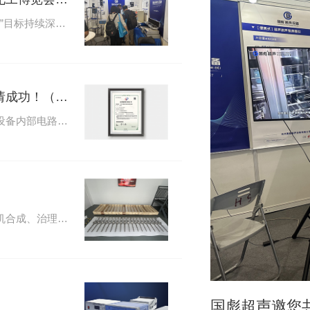
2023年是全球能源结构转型、中国“双碳”目标持续深化的一年，也是国内经济稳中求进、宏观政策超前发力的一年。
国彪超声新一项实用新型专利申请成功！（一种用于口罩高速生产的超声波发生器设备内部电路）
一种用于口罩高速生产的超声波发生器设备内部电路ZL202320810385.2
超声波对化学萃取、生物柴油生产、有机合成、治理微生物、降解有毒有机污染物、化学反应速度和产率、催化剂的催化效率、生物降解处理，超声波防垢除垢、生物细胞粉碎、分散和凝聚，造成了一个非常有利于反应过程的局部小环境，能大大提高反应速度，降低反应条件。