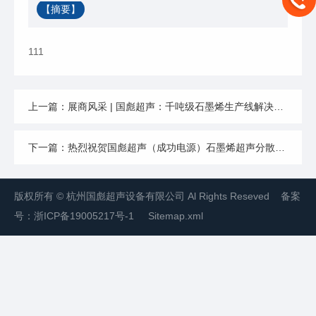
【摘要】
111
上一篇：展商风采 | 国彪超声：千吨级石墨烯生产线解决方案的供应商
下一篇：热烈祝贺国彪超声（成功电源）石墨烯超声分散设备现场试生产
版权所有 © 杭州国彪超声设备有限公司 Al Rights Reseved 备案
号：
浙ICP备19005217号-1
Sitemap.xml