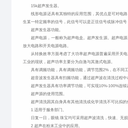
15k超声发生器。
线形电源还具有其独特的应用范围，其优点是可对电路无
生某一特定频率的信号，此信号可以是正弦信号或脉冲信号，这一特殊
超声发生器功能。
超声电源，一般称为超声电盒。超声发生源。超声电源。其作
放大电路和开关电源电路。
从转换效率方面考虑了大功率超声电源普遍采用开关电源
工业的现状，超声功率主要分为自激与其激式电源。
具有调频功能，具有调频功能，调节范围2%，在不同工
超音波发生器具有扫频功能，通过超声波在清洗过程中在
超声发生器具有功率调节功能，可实现10%-100%连
超声源的使用范围。
超声清洗因其自身具有其他清洗或化学清洗不可比拟的优点，
1.适用于服务部门。
日复一日，眼镜.珠宝均可采用超声波清洗，快速、无损
2.超声在粉末工业中的应用。