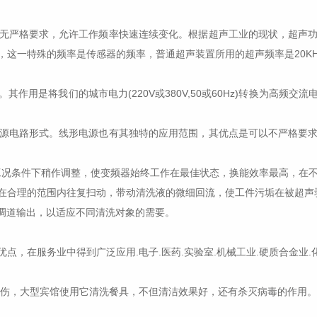
严格要求，允许工作频率快速连续变化。根据超声工业的现状，超声功
的频率是传感器的频率，普通超声装置所用的超声频率是20KHz.25KHz.28
用是将我们的城市电力(220V或380V,50或60Hz)转换为高频交
电路形式。线形电源也有其独特的应用范围，其优点是可以不严格要求
况条件下稍作调整，使变频器始终工作在最佳状态，换能效率最高，在不
合理的范围内往复扫动，带动清洗液的微细回流，使工件污垢在被超声
续调道输出，以适应不同清洗对象的需要。
在服务业中得到广泛应用.电子.医药.实验室.机械工业.硬质合金业
伤，大型宾馆使用它清洗餐具，不但清洁效果好，还有杀灭病毒的作用。