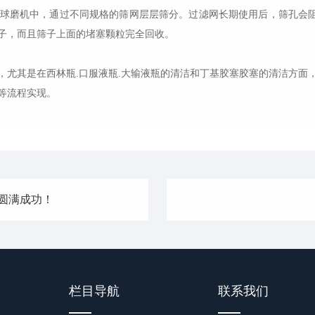
磨机中，通过不同规格的筛网层层筛分。过滤网长期使用后，筛孔会阻塞
子，而且筛子上面的堵塞颗粒完全回收。
其是在西林瓶.口服液瓶.大输液瓶的清洁和丁基胶塞胶塞的清洁方面
等流程实现。
圆满成功！
栏目导航
联系我们