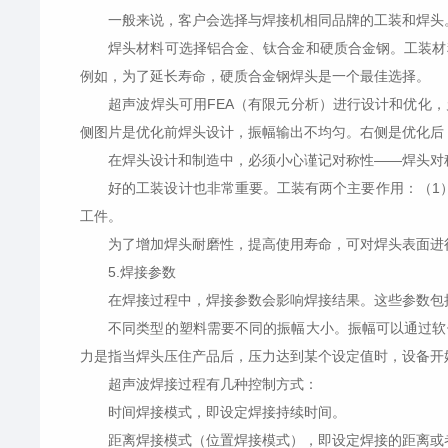
一般来说，客户会选择与焊接机相同品牌的工装和焊头。
焊头材料可选择铝合金、钛合金和硬质合金钢。工装材料
例如，为了延长寿命，硬质合金钢焊头是一个最佳选择。
超声波焊头可用FEA（有限元分析）进行设计和优化，
侧图片是优化前焊头设计，振幅输出不均匀。右侧是优化后
在焊头设计和制造中，必须小心谨记对称性——焊头对称
好的工装设计也非常重要。工装有两个主要作用：（1）
工件。
为了增加焊头耐磨性，提高使用寿命，可对焊头表面进行
5.焊接参数
在焊接过程中，焊接参数会影响焊接结果。这些参数包括
不同类型的塑料需要不同的振幅大小。振幅可以通过软件
力是指当焊头压住产品后，压力达到某个设定值时，设备开
超声波焊接过程有几种控制方式：
时间焊接模式，即设定焊接持续时间。
距离焊接模式（位置焊接模式），即设定焊接的距离或