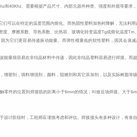
35Khz和40Khz。需要根据产品尺寸、内部元器件种类、强度和外观等要
们可以在特定的温度范围内熔化。而热固性塑料加热时降解，无法利用
度、摩擦系数、导热系数、比热容、玻璃化转变温度Tg或熔化温度Tm
为它们更容易传递振动能量。而弹性模量低的软性塑料，因其会衰减
能量很容易在非结晶材料中传递，因此非结晶塑料容易进行焊接。而超
增塑剂，填料增强剂，颜料，阻燃剂和其它添加剂，以及实际树脂等级
件的位置到焊接筋的距离小于6mm的情况，叫做近场焊接。大于6m
设计阶段时，工程师应谨慎考虑和评估。焊接接头有多种设计，有各自