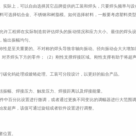
实际上，可以自由选择其它品牌提供的工装和焊头，只要焊头频率与设
可选择铝合金、不锈钢和树脂模。如何选择材料，一般要考虑塑料类型
允许工程师在实际制造前评估焊头的振动情况和应力大小。最佳的焊头设
，输出振幅均匀。
性是至关重要的。不对称的焊头导致非轴向振动。径向振动会大大增加
对齐焊头下方的零件；（2）刚性支撑焊接区域。刚性支撑有助于将超声
碳化钨处理或镀铬处理。工装可分段设计，以更好的贴合产品。
振幅、焊接压力、触发压力、焊接距离以及焊接能量。
中百分比设置进行微调，或者通过更换不同变比的调幅器进行大范围调
始发超声，该值可通过旋钮或者软件设置进行调整。
者位置。