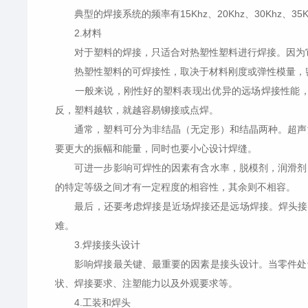
典型的焊接系统的频率有15Khz、20Khz、30Khz、
2.材料
对于塑料的焊接，只适合对热塑性塑料进行焊接。因为它
热塑性塑料的可焊接性，取决于材料刚度或弹性模量，密
一般来说，刚性好的塑料表现出优异的远场焊接性能，因
反，塑料越软，就越容易铆接或点焊。
通常，塑料可分为非结晶（无定形）和结晶两种。超声波
要更大的振幅和能量，同时也要小心设计焊缝。
可进一步影响可焊性的因素有含水率，脱模剂，润滑剂，
的特定等级之间才有一定程度的相容性，其余则不相容。
最后，还要考虑焊接是近场焊接还是远场焊接。焊头接触零
难。
3.焊接接头设计
影响焊接最关键、最重要的因素是接头设计。当零件处于
状、焊接要求、注塑能力以及外观要求等。
4.工装和焊头