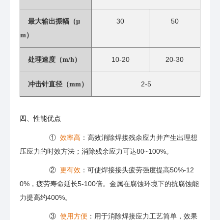
30
50
最大输出振幅（μ
m）
10-20
20-30
处理速度（m/h）
2-5
冲击针直径（mm）
四、性能优点
①
效率高
：高效消除焊接残余应力并产生出理想
压应力的时效方法；消除残余应力可达80~100%。
②
更有效
：可使焊接接头疲劳强度提高50%-12
0%，疲劳寿命延长5-100倍。金属在腐蚀环境下的抗腐蚀能
力提高约400%。
③
使用方便
：用于消除焊接应力工艺简单，效果