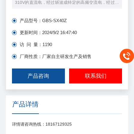
310V的直流电，经过斩波成特定的高频交流电，经过高
频变压器将信号放大到几千伏高压交流信号后驱动换能
器，使之在自身谐振点上产生谐振。控制模块能在超声
产品型号：
GBS-SX40Z
波焊接工作发生故障时切断超声波输出，从而为超声波
发生器以及整个焊接设备提供极高安全保障。
更新时间：
2024/9/2 16:47:40
访 问 量：
1190
厂商性质：厂家自主研发生产及销售
产品咨询
联系我们
产品详情
详情请咨询热线：18167129325