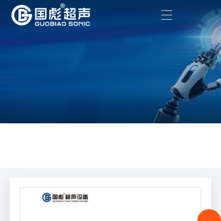
在发展中求
速发展
首页
>
产品中心
>
超声波定制工具头
> 振子
（15K/20K）