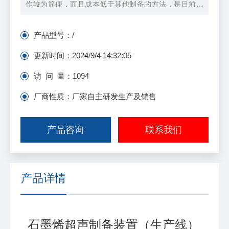
作较为简便，而且成本低于其他制备的方法，是目前国
内大规模制备纳米级石墨烯粉体主要采用的生产方式。
由于超声波在液体中会产生空化作用，形成微射流、振
产品型号：
/
动等物理现象，微观上，在液体中对悬浮颗粒起到一种
高速搅拌、破碎、分离、分散的作用。简单的讲，就是
更新时间：
2024/9/4 14:32:05
超声波在制备石墨烯的溶液中，能起到反应加速和催化
访 问 量：
1094
的作用。
厂商性质：厂家自主研发生产及销售
产品咨询
联系我们
产品详情
石墨烯超声制备装置（生产线）