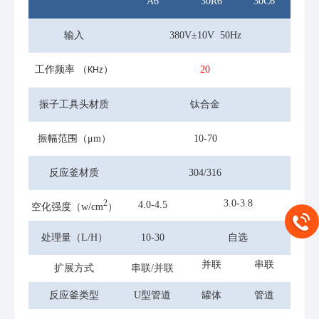
A6
30R6
30C6
输入
380V±10V 50Hz
工作频率
20
（KHz）
振子工具头材质
钛合金
振幅范围（μm）
10-70
反应釜材质
304/316
3.0-3.8
2
4.0-4.5
空化强度（w/cm
）
处理量（L/H）
10-30
自选
并联
串联
扩展方式
串联/并联
反应釜类型
U型管道
罐体
管道