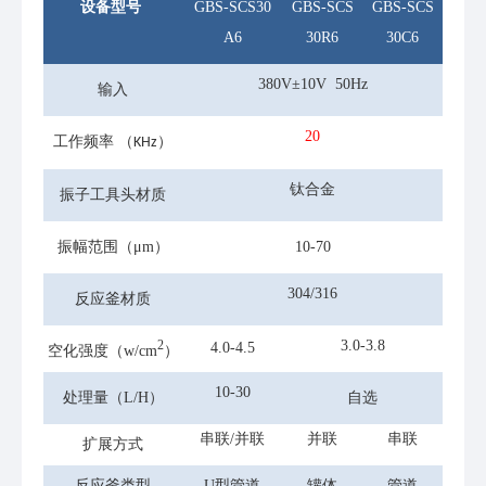
设备型号
GBS-SCS30
GBS-SCS
GBS-SCS
A6
30R6
30C6
380V±10V 50Hz
输入
20
工作频率
（KHz）
钛合金
振子工具头材质
振幅范围（μm）
10-70
304/316
反应釜材质
3.0-3.8
2
4.0-4.5
空化强度（w/cm
）
10-30
处理量（L/H）
自选
串联/并联
并联
串联
扩展方式
反应釜类型
U型管道
罐体
管道