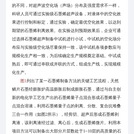
的不同，对超声波空化场（声场）分布及强度需求不一样，
科研人员可通过实验级石墨烯超声设备，对液体中的空化效
果进行控制和标定，通过实验，确定最优空化效果，以达到
期望的石墨烯剥离效果。在实验达到预期效果后，企业可通
过选择石墨烯超声制备中试机进行小试，中试机的空化场分
布应与实验级空化场尽量保持一致，该中试机各项参数应与
规模化生产相一致，为后续确定生产规模奠定基础。中试成
熟后，即可通过串联或并联的方式，组成生产线，实现规模
化生产。
图1
列出了某一石墨烯制备方法的关键工艺流程，天然
鳞片石墨经膨胀炉高温膨胀后制成膨胀石墨，通过与自主创
新的电化学工艺生产出的石墨烯量子点混合形成石墨烯量子
点混合溶液，利用石墨烯量子点的剥离、分散、复合抗堆叠
三合一作用（如图2所示），经剪切、超声后形成石墨烯剥
离液，该剥离液经过滤、离心后，生成石墨烯微片。利用本
项目方法可以制备出大部分片层数处于1~10层的高质量的石