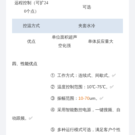
远程控制（可扩24
可选
0个点）
控温方式
夹套水冷
单位面积超声
优点
单体反应量大
空化强
四、性能优点
① 工作方式：连续式、间歇式。✅
② 温度控制范围：10℃-75℃。✅
③ 振幅范围：
10-70
um。✅
④ 采用智能数控电源，一键搜频、自
动跟频。✅
⑤ 多种运行模式可选，满足客户个性